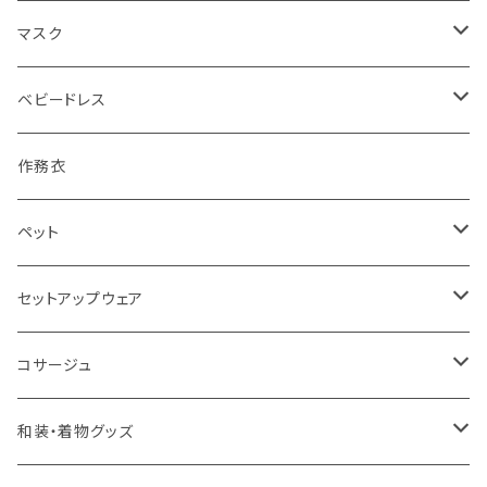
マスク
シルク
ベビードレス
裏シルク
セレモニードレス
作務衣
綿
ペット
クールマックス(吸水速乾UVカットふわふわ)
ドッグウェア
セットアップウェア
クールマーベラス(ひんやり柔らか)
キャリーバッグ
フレアパンツ
コサージュ
シンボイル(シワになりにくい吸水速乾)
ブローチ
和装・着物グッズ