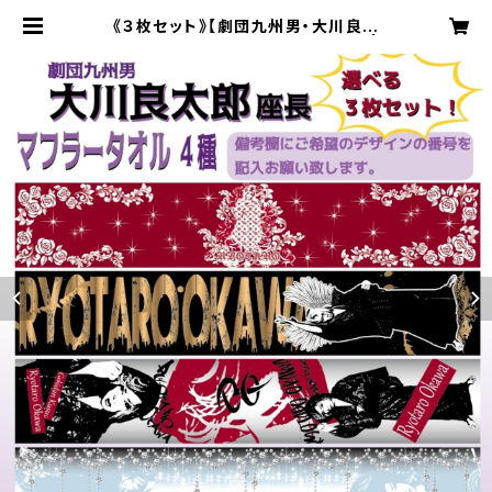
《３枚セット》【劇団九州男・大川良太
郎座長】マフラータオル《選べる！》 |
あさひや webshop