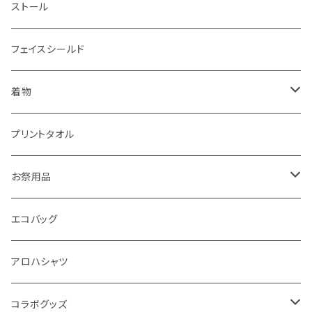
こどもサイズ
帯留め
重ね衿
ストール
抗菌防臭加工
髪留め
足袋
フェイスシールド
パイピングマスク
かんざし
襦袢
着物
男 半襦袢 袖無し
マスクセット
反物
浴衣
プリントタオル
お仕立てセット
小物
お祭用品
マスクケース
巻帯
手提げ
エコバッグ
羽織紐
アロハシャツ
靴紐
コラボグッズ