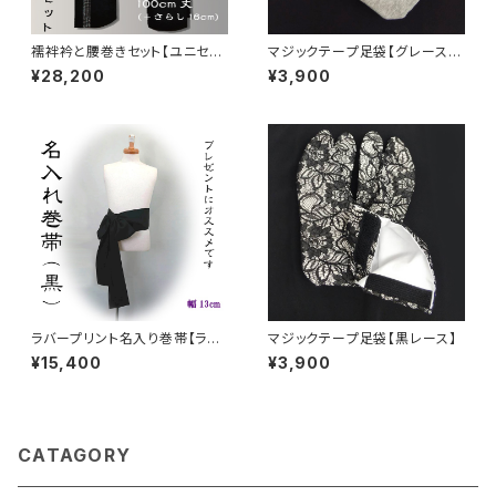
襦袢衿と腰巻きセット【ユニセッ
マジックテープ足袋【グレースウ
クス】
ェット】
¥28,200
¥3,900
ラバープリント名入り巻帯【ラメ
マジックテープ足袋【黒レース】
入り黒】
¥15,400
¥3,900
CATAGORY