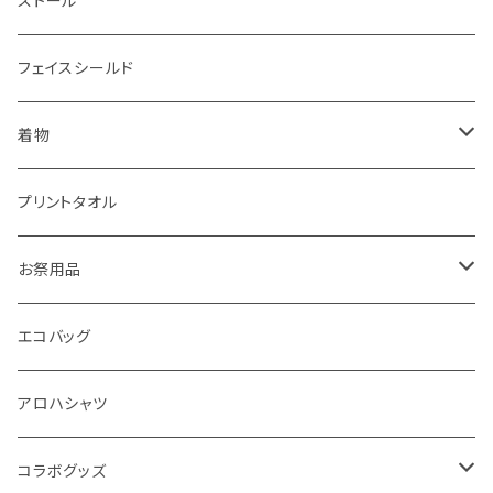
ストール
抗菌防臭加工
髪留め
足袋
フェイスシールド
パイピングマスク
かんざし
襦袢
着物
男 半襦袢 袖無し
マスクセット
反物
浴衣
プリントタオル
お仕立てセット
小物
お祭用品
マスクケース
巻帯
手提げ
エコバッグ
羽織紐
アロハシャツ
靴紐
コラボグッズ