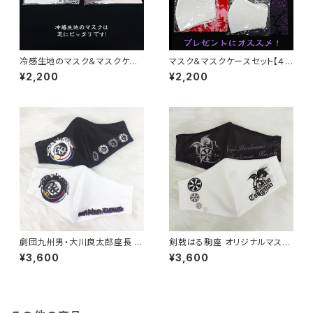
冷感生地のマスク＆マスクケー
マスク＆マスクケースセット【４
スセット【2種】
種】
¥2,200
¥2,200
劇団九州男・大川良太郎座長 ロ
剣戟はる駒座 オリジナルマスク
ゴデザインマスク【２枚組】
【２枚組】
¥3,600
¥3,600