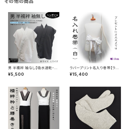
その他の商品
男 半襦袢 袖なし【吸水速乾・接
ラバープリント名入り巻帯【ラメ
触冷感】
入り白】
¥5,500
¥15,400