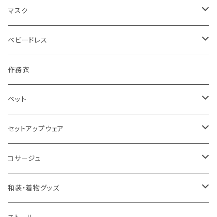
マスク
シルク
ベビードレス
裏シルク
セレモニードレス
作務衣
綿
ペット
クールマックス(吸水速乾UVカットふわふわ)
ドッグウェア
セットアップウェア
クールマーベラス(ひんやり柔らか)
キャリーバッグ
フレアパンツ
コサージュ
シンボイル(シワになりにくい吸水速乾)
ブローチ
和装・着物グッズ
こどもサイズ
帯留め
重ね衿