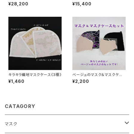
クス】
入り白】
¥28,200
¥15,400
キラキラ織地マスクケース《3種》
ベージュのマスク＆マスクケー
スセット【2種】
¥1,460
¥2,200
CATAGORY
マスク