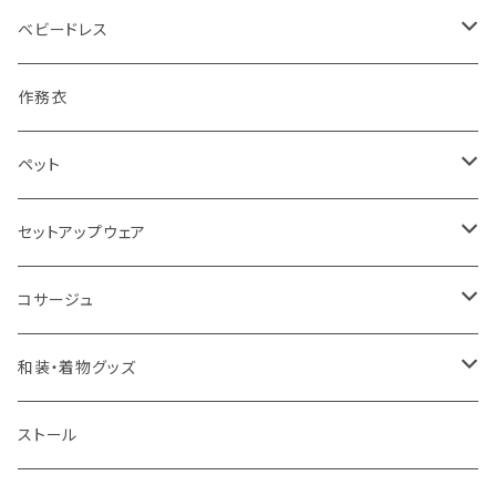
シルク
ベビードレス
裏シルク
セレモニードレス
作務衣
綿
ペット
クールマックス(吸水速乾UVカットふわふわ)
ドッグウェア
セットアップウェア
クールマーベラス(ひんやり柔らか)
キャリーバッグ
フレアパンツ
コサージュ
シンボイル(シワになりにくい吸水速乾)
ブローチ
和装・着物グッズ
こどもサイズ
帯留め
重ね衿
ストール