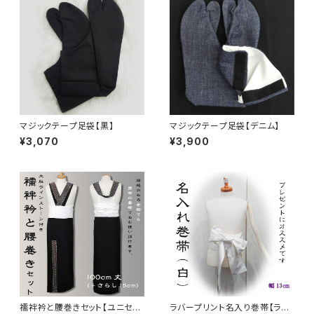
マジックテープ足袋【黒】
マジックテープ足袋【デニム】
¥3,070
¥3,900
襦袢衿と腰巻きセット【ユニセッ
ラバープリント名入り巻帯【ラメ