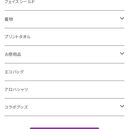
抗菌防臭加工
髪留め
足袋
フェイスシールド
パイピングマスク
かんざし
襦袢
着物
男 半襦袢 袖無し
マスクセット
反物
浴衣
プリントタオル
お仕立てセット
小物
お祭用品
マスクケース
巻帯
手提げ
エコバッグ
羽織紐
アロハシャツ
靴紐
コラボグッズ
風呂敷バッグ
Tシャツ