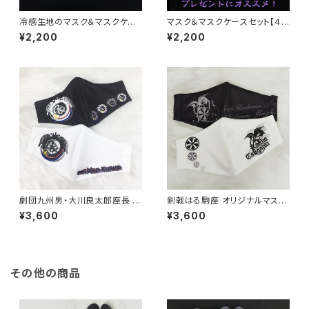
冷感生地のマスク＆マスクケー
マスク＆マスクケースセット【４
スセット【2種】
種】
¥2,200
¥2,200
劇団九州男・大川良太郎座長 ロ
剣戟はる駒座 オリジナルマスク
ゴデザインマスク【２枚組】
【２枚組】
¥3,600
¥3,600
その他の商品